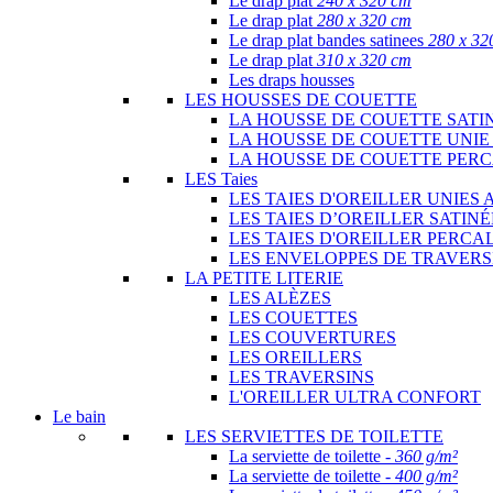
Le drap plat
240 x 320 cm
Le drap plat
280 x 320 cm
Le drap plat bandes satinees
280 x 32
Le drap plat
310 x 320 cm
Les draps housses
LES HOUSSES DE COUETTE
LA HOUSSE DE COUETTE SATI
LA HOUSSE DE COUETTE UNIE
LA HOUSSE DE COUETTE PER
LES Taies
LES TAIES D'OREILLER UNIES 
LES TAIES D’OREILLER SATIN
LES TAIES D'OREILLER PERCA
LES ENVELOPPES DE TRAVERS
LA PETITE LITERIE
LES ALÈZES
LES COUETTES
LES COUVERTURES
LES OREILLERS
LES TRAVERSINS
L'OREILLER ULTRA CONFORT
Le bain
LES SERVIETTES DE TOILETTE
La serviette de toilette -
360 g/m²
La serviette de toilette -
400 g/m²