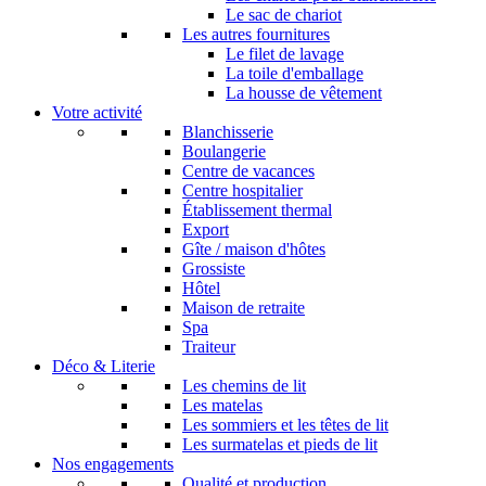
Le sac de chariot
Les autres fournitures
Le filet de lavage
La toile d'emballage
La housse de vêtement
Votre activité
Blanchisserie
Boulangerie
Centre de vacances
Centre hospitalier
Établissement thermal
Export
Gîte / maison d'hôtes
Grossiste
Hôtel
Maison de retraite
Spa
Traiteur
Déco & Literie
Les chemins de lit
Les matelas
Les sommiers et les têtes de lit
Les surmatelas et pieds de lit
Nos engagements
Qualité et production