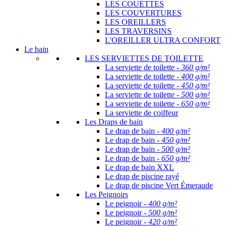
LES COUETTES
LES COUVERTURES
LES OREILLERS
LES TRAVERSINS
L'OREILLER ULTRA CONFORT
Le bain
LES SERVIETTES DE TOILETTE
La serviette de toilette -
360 g/m²
La serviette de toilette -
400 g/m²
La serviette de toilette -
450 g/m²
La serviette de toilette -
500 g/m²
La serviette de toilette -
650 g/m²
La serviette de coiffeur
Les Draps de bain
Le drap de bain -
400 g/m²
Le drap de bain -
450 g/m²
Le drap de bain -
500 g/m²
Le drap de bain -
650 g/m²
Le drap de bain XXL
Le drap de piscine rayé
Le drap de piscine Vert Émeraude
Les Peignoirs
Le peignoir -
400 g/m²
Le peignoir -
500 g/m²
Le peignoir -
420 g/m²