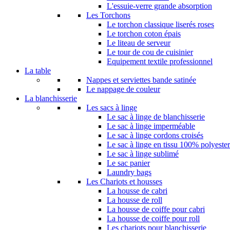
L'essuie-verre grande absorption
Les Torchons
Le torchon classique liserés roses
Le torchon coton épais
Le liteau de serveur
Le tour de cou de cuisinier
Equipement textile professionnel
La table
Nappes et serviettes bande satinée
Le nappage de couleur
La blanchisserie​
Les sacs à linge
Le sac à linge de blanchisserie
Le sac à linge imperméable
Le sac à linge cordons croisés
Le sac à linge en tissu 100% polyester
Le sac à linge sublimé
Le sac panier
Laundry bags
Les Chariots et housses
La housse de cabri
La housse de roll
La housse de coiffe pour cabri
La housse de coiffe pour roll
Les chariots pour blanchisserie