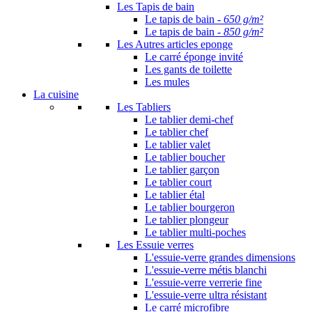
Les Tapis de bain
Le tapis de bain -
650 g/m²
Le tapis de bain -
850 g/m²
Les Autres articles eponge
Le carré éponge invité
Les gants de toilette
Les mules
La cuisine
Les Tabliers
Le tablier demi-chef
Le tablier chef
Le tablier valet
Le tablier boucher
Le tablier garçon
Le tablier court
Le tablier étal
Le tablier bourgeron
Le tablier plongeur
Le tablier multi-poches
Les Essuie verres
L'essuie-verre grandes dimensions
L'essuie-verre métis blanchi
L'essuie-verre verrerie fine
L'essuie-verre ultra résistant
Le carré microfibre