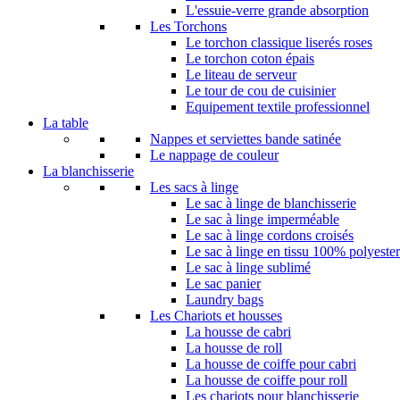
L'essuie-verre grande absorption
Les Torchons
Le torchon classique liserés roses
Le torchon coton épais
Le liteau de serveur
Le tour de cou de cuisinier
Equipement textile professionnel
La table
Nappes et serviettes bande satinée
Le nappage de couleur
La blanchisserie​
Les sacs à linge
Le sac à linge de blanchisserie
Le sac à linge imperméable
Le sac à linge cordons croisés
Le sac à linge en tissu 100% polyester
Le sac à linge sublimé
Le sac panier
Laundry bags
Les Chariots et housses
La housse de cabri
La housse de roll
La housse de coiffe pour cabri
La housse de coiffe pour roll
Les chariots pour blanchisserie