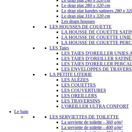
Le drap plat
240 x 320 cm
Le drap plat
280 x 320 cm
Le drap plat bandes satinees
280 x 32
Le drap plat
310 x 320 cm
Les draps housses
LES HOUSSES DE COUETTE
LA HOUSSE DE COUETTE SATI
LA HOUSSE DE COUETTE UNIE
LA HOUSSE DE COUETTE PER
LES Taies
LES TAIES D'OREILLER UNIES 
LES TAIES D’OREILLER SATIN
LES TAIES D'OREILLER PERCA
LES ENVELOPPES DE TRAVERS
LA PETITE LITERIE
LES ALÈZES
LES COUETTES
LES COUVERTURES
LES OREILLERS
LES TRAVERSINS
L'OREILLER ULTRA CONFORT
Le bain
LES SERVIETTES DE TOILETTE
La serviette de toilette -
360 g/m²
La serviette de toilette -
400 g/m²