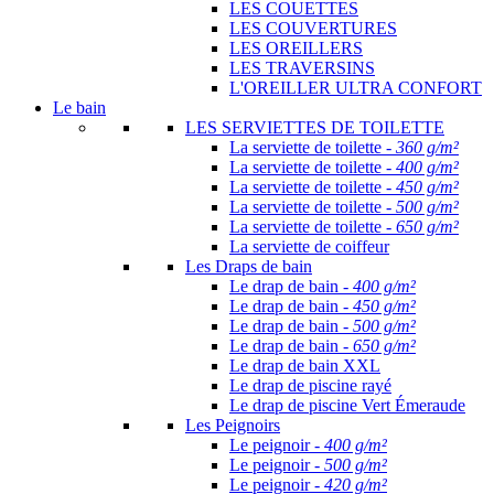
LES COUETTES
LES COUVERTURES
LES OREILLERS
LES TRAVERSINS
L'OREILLER ULTRA CONFORT
Le bain
LES SERVIETTES DE TOILETTE
La serviette de toilette -
360 g/m²
La serviette de toilette -
400 g/m²
La serviette de toilette -
450 g/m²
La serviette de toilette -
500 g/m²
La serviette de toilette -
650 g/m²
La serviette de coiffeur
Les Draps de bain
Le drap de bain -
400 g/m²
Le drap de bain -
450 g/m²
Le drap de bain -
500 g/m²
Le drap de bain -
650 g/m²
Le drap de bain XXL
Le drap de piscine rayé
Le drap de piscine Vert Émeraude
Les Peignoirs
Le peignoir -
400 g/m²
Le peignoir -
500 g/m²
Le peignoir -
420 g/m²