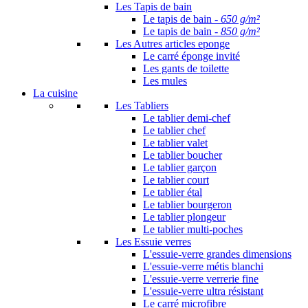
Les Tapis de bain
Le tapis de bain -
650 g/m²
Le tapis de bain -
850 g/m²
Les Autres articles eponge
Le carré éponge invité
Les gants de toilette
Les mules
La cuisine
Les Tabliers
Le tablier demi-chef
Le tablier chef
Le tablier valet
Le tablier boucher
Le tablier garçon
Le tablier court
Le tablier étal
Le tablier bourgeron
Le tablier plongeur
Le tablier multi-poches
Les Essuie verres
L'essuie-verre grandes dimensions
L'essuie-verre métis blanchi
L'essuie-verre verrerie fine
L'essuie-verre ultra résistant
Le carré microfibre