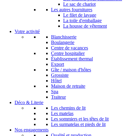
Le sac de chariot
Les autres fournitures
Le filet de lavage
La toile d'emballage
La housse de vêtement
Votre activité
Blanchisserie
Boulangerie
Centre de vacances
Centre hospitalier
Établissement thermal
Export
Gîte / maison d'hôtes
Grossiste
Hôtel
Maison de retraite
Spa
Traiteur
Déco & Literie
Les chemins de lit
Les matelas
Les sommiers et les têtes de lit
Les surmatelas et pieds de lit
Nos engagements
Qualité et production