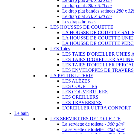
Le drap plat
240 x 320 cm
Le drap plat
280 x 320 cm
Le drap plat bandes satinees
280 x 32
Le drap plat
310 x 320 cm
Les draps housses
LES HOUSSES DE COUETTE
LA HOUSSE DE COUETTE SATI
LA HOUSSE DE COUETTE UNIE
LA HOUSSE DE COUETTE PER
LES Taies
LES TAIES D'OREILLER UNIES 
LES TAIES D’OREILLER SATIN
LES TAIES D'OREILLER PERCA
LES ENVELOPPES DE TRAVERS
LA PETITE LITERIE
LES ALÈZES
LES COUETTES
LES COUVERTURES
LES OREILLERS
LES TRAVERSINS
L'OREILLER ULTRA CONFORT
Le bain
LES SERVIETTES DE TOILETTE
La serviette de toilette -
360 g/m²
La serviette de toilette -
400 g/m²