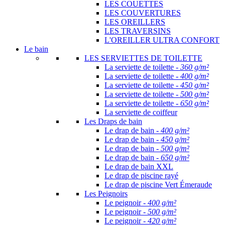
LES COUETTES
LES COUVERTURES
LES OREILLERS
LES TRAVERSINS
L'OREILLER ULTRA CONFORT
Le bain
LES SERVIETTES DE TOILETTE
La serviette de toilette -
360 g/m²
La serviette de toilette -
400 g/m²
La serviette de toilette -
450 g/m²
La serviette de toilette -
500 g/m²
La serviette de toilette -
650 g/m²
La serviette de coiffeur
Les Draps de bain
Le drap de bain -
400 g/m²
Le drap de bain -
450 g/m²
Le drap de bain -
500 g/m²
Le drap de bain -
650 g/m²
Le drap de bain XXL
Le drap de piscine rayé
Le drap de piscine Vert Émeraude
Les Peignoirs
Le peignoir -
400 g/m²
Le peignoir -
500 g/m²
Le peignoir -
420 g/m²