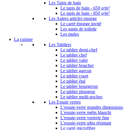
Les Tapis de bain
Le tapis de bain -
650 g/m²
Le tapis de bain -
850 g/m²
Les Autres articles eponge
Le carré éponge invité
Les gants de toilette
Les mules
La cuisine
Les Tabliers
Le tablier demi-chef
Le tablier chef
Le tablier valet
Le tablier boucher
Le tablier garçon
Le tablier court
Le tablier étal
Le tablier bourgeron
Le tablier plongeur
Le tablier multi-poches
Les Essuie verres
L'essuie-verre grandes dimensions
L'essuie-verre métis blanchi
L'essuie-verre verrerie fine
L'essuie-verre ultra résistant
Le carré microfibre