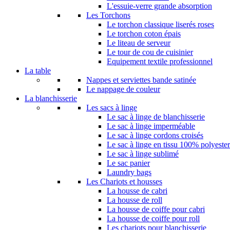
L'essuie-verre grande absorption
Les Torchons
Le torchon classique liserés roses
Le torchon coton épais
Le liteau de serveur
Le tour de cou de cuisinier
Equipement textile professionnel
La table
Nappes et serviettes bande satinée
Le nappage de couleur
La blanchisserie​
Les sacs à linge
Le sac à linge de blanchisserie
Le sac à linge imperméable
Le sac à linge cordons croisés
Le sac à linge en tissu 100% polyester
Le sac à linge sublimé
Le sac panier
Laundry bags
Les Chariots et housses
La housse de cabri
La housse de roll
La housse de coiffe pour cabri
La housse de coiffe pour roll
Les chariots pour blanchisserie