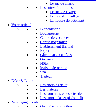
Le sac de chariot
Les autres fournitures
Le filet de lavage
La toile d'emballage
La housse de vêtement
Votre activité
Blanchisserie
Boulangerie
Centre de vacances
Centre hospitalier
Établissement thermal
Export
Gîte / maison d'hôtes
Grossiste
Hôtel
Maison de retraite
Spa
Traiteur
Déco & Literie
Les chemins de lit
Les matelas
Les sommiers et les têtes de lit
Les surmatelas et pieds de lit
Nos engagements
Qualité et production